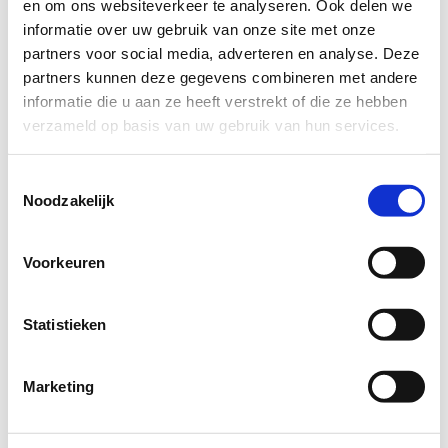
en om ons websiteverkeer te analyseren. Ook delen we
evenementen
evenementen
evenementen
evenementen
evenementen
evenementen
eveneme
informatie over uw gebruik van onze site met onze
Er zijn geen evenementen op deze dag.
partners voor social media, adverteren en analyse. Deze
Bericht
partners kunnen deze gegevens combineren met andere
informatie die u aan ze heeft verstrekt of die ze hebben
Deze maand
sep
jul
verzameld op basis van uw gebruik van hun services.
Toestemmingsselectie
Abonneer op kalender
Noodzakelijk
Voorkeuren
Statistieken
Marketing
De makers
Reconcept B.V.