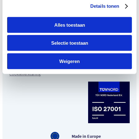
Peizerweg 87
Details tonen
9727 AH Groningen
The Netherlands
Alles toestaan
Contact
Selectie toestaan
Privacy & Data Protection
Privacybeleid Applicatie
Weigeren
Privacybeleid Website
Cookieverklaring
Made in Europe